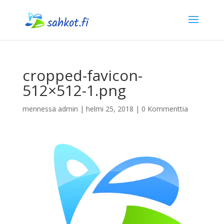
cropped-favicon-
512×512-1.png
mennessä
admin
|
helmi 25, 2018
|
0 Kommenttia