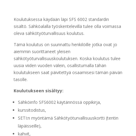
Koulutuksessa käydään läpi SFS 6002 standardin
sisältö. Sähköalalla työskentelevillä tulee olla voimassa
oleva sähkötyöturvallisuus koulutus.
Tämä koulutus on suunnattu henkilöille jotka ovat jo
aiemmin suorittaneet yleisen
sähkötyöturvallisuuskoulutuksen. Koska koulutus tulee
uusia viiden vuoden välein, osallistumalla tähän
koulutukseen saat päivitettyä osaamisesi tämän päivän
tasolle.
Koulutukseen sisältyy:
Sähköinfo SFS6002 käytännössä oppikirja,
kurssitodistus,
SETI:n myöntämä Sähkötyöturvallisuuskortti (tentin
läpäisseille),
kahvit,