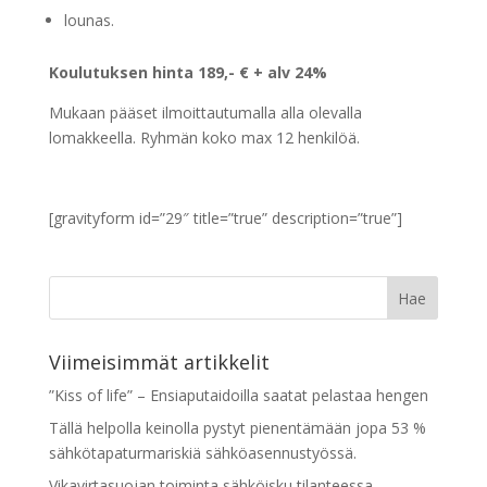
lounas.
Koulutuksen hinta 189,- € + alv 24%
Mukaan pääset ilmoittautumalla alla olevalla
lomakkeella. Ryhmän koko max 12 henkilöä.
[gravityform id=”29″ title=”true” description=”true”]
Viimeisimmät artikkelit
”Kiss of life” – Ensiaputaidoilla saatat pelastaa hengen
Tällä helpolla keinolla pystyt pienentämään jopa 53 %
sähkötapaturmariskiä sähköasennustyössä.
Vikavirtasuojan toiminta sähköisku tilanteessa.