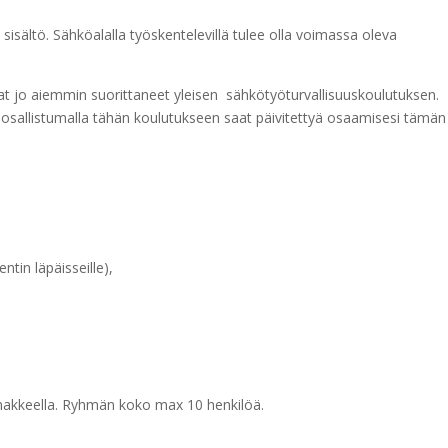
isältö. Sähköalalla työskentelevillä tulee olla voimassa oleva
at jo aiemmin suorittaneet yleisen sähkötyöturvallisuuskoulutuksen.
, osallistumalla tähän koulutukseen saat päivitettyä osaamisesi tämän
tin läpäisseille),
omakkeella. Ryhmän koko max 10 henkilöä.