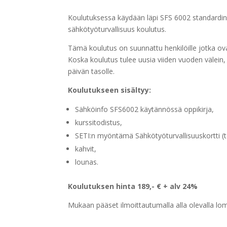
Koulutuksessa käydään läpi SFS 6002 standardin s
sähkötyöturvallisuus koulutus.
Tämä koulutus on suunnattu henkilöille jotka ov
Koska koulutus tulee uusia viiden vuoden välein
päivän tasolle.
Koulutukseen sisältyy:
Sähköinfo SFS6002 käytännössä oppikirja,
kurssitodistus,
SETI:n myöntämä Sähkötyöturvallisuuskortti (ten
kahvit,
lounas.
Koulutuksen hinta 189,- € + alv 24%
Mukaan pääset ilmoittautumalla alla olevalla l