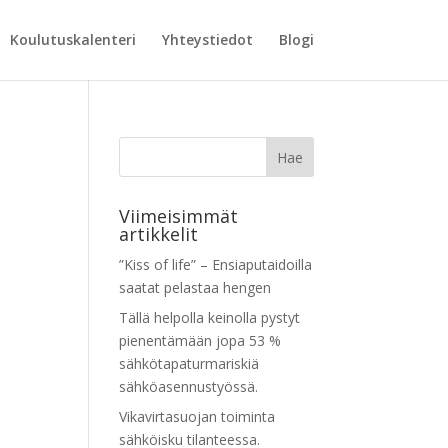
Koulutuskalenteri
Yhteystiedot
Blogi
Viimeisimmät
artikkelit
”Kiss of life” – Ensiaputaidoilla
saatat pelastaa hengen
Tällä helpolla keinolla pystyt
pienentämään jopa 53 %
sähkötapaturmariskiä
sähköasennustyössä.
Vikavirtasuojan toiminta
sähköisku tilanteessa.