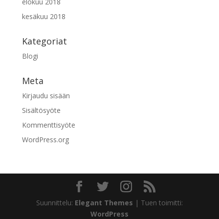
elokuu 2018
t
kesäkuu 2018
b
l
a
Kategoriat
n
Blogi
k
Meta
Kirjaudu sisään
Sisältösyöte
Kommenttisyöte
WordPress.org
Suunnittelu:
Elegant Themes
| Tuen toimitti:
WordPress