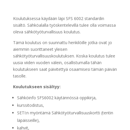
Koulutuksessa käydään läpi SFS 6002 standardin
sisältö. Sähköalalla työskentelevillä tulee olla voimassa
oleva sähkötyöturvallisuus koulutus.
Tämä koulutus on suunnattu henkilöille jotka ovat jo
aiemmin suorittaneet yleisen
sähkötyöturvallisuuskoulutuksen. Koska koulutus tulee
uusia viiden vuoden välein, osallistumalla tähän
koulutukseen saat päivitettyä osaamisesi tämän päivän
tasolle.
Koulutukseen sisältyy:
Sähköinfo SFS6002 käytännössä oppikirja,
kurssitodistus,
SETI:n myöntämä Sähkötyöturvallisuuskortti (tentin
läpäisseille),
kahvit,