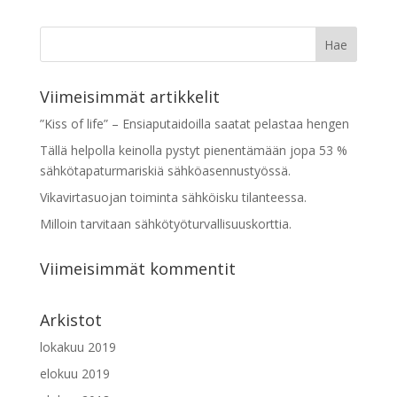
h
i
s
f
Viimeisimmät artikkelit
i
e
”Kiss of life” – Ensiaputaidoilla saatat pelastaa hengen
l
Tällä helpolla keinolla pystyt pienentämään jopa 53 %
d
sähkötapaturmariskiä sähköasennustyössä.
s
Vikavirtasuojan toiminta sähköisku tilanteessa.
h
o
Milloin tarvitaan sähkötyöturvallisuuskorttia.
u
l
Viimeisimmät kommentit
d
b
Arkistot
e
l
lokakuu 2019
e
elokuu 2019
f