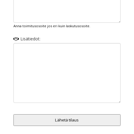
Anna toimitusosoite jos eri kuin laskutusosoite.
Lisätiedot:
Lähetä tilaus
T