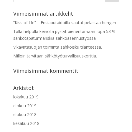
s
f
Viimeisimmät artikkelit
i
e
”Kiss of life” – Ensiaputaidoilla saatat pelastaa hengen
l
Tällä helpolla keinolla pystyt pienentämään jopa 53 %
d
sähkötapaturmariskiä sähköasennustyössä.
s
Vikavirtasuojan toiminta sähköisku tilanteessa.
h
o
Milloin tarvitaan sähkötyöturvallisuuskorttia.
u
l
Viimeisimmät kommentit
d
b
Arkistot
e
l
lokakuu 2019
e
elokuu 2019
f
elokuu 2018
t
kesäkuu 2018
b
l