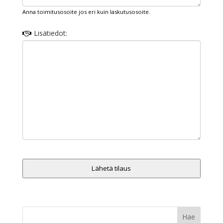
Anna toimitusosoite jos eri kuin laskutusosoite.
Lisätiedot:
Lähetä tilaus
T
h
i