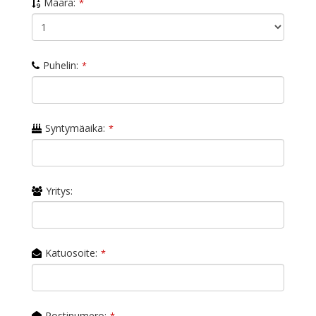
Määrä:
*
Puhelin:
*
Syntymäaika:
*
Yritys:
Katuosoite:
*
Postinumero: