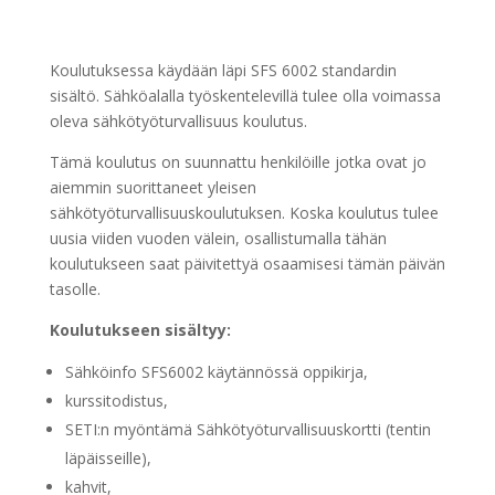
Koulutuksessa käydään läpi SFS 6002 standardin
sisältö. Sähköalalla työskentelevillä tulee olla voimassa
oleva sähkötyöturvallisuus koulutus.
Tämä koulutus on suunnattu henkilöille jotka ovat jo
aiemmin suorittaneet yleisen
sähkötyöturvallisuuskoulutuksen. Koska koulutus tulee
uusia viiden vuoden välein, osallistumalla tähän
koulutukseen saat päivitettyä osaamisesi tämän päivän
tasolle.
Koulutukseen sisältyy:
Sähköinfo SFS6002 käytännössä oppikirja,
kurssitodistus,
SETI:n myöntämä Sähkötyöturvallisuuskortti (tentin
läpäisseille),
kahvit,